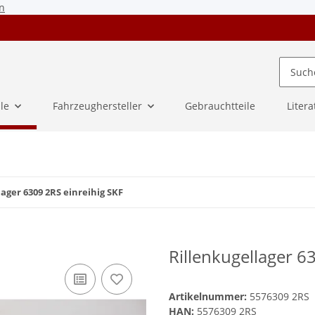
n
ile
Fahrzeughersteller
Gebrauchtteile
Litera
lager 6309 2RS einreihig SKF
Rillenkugellager 6
Artikelnummer:
5576309 2RS
HAN:
5576309 2RS