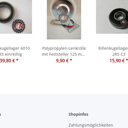
nkugellager 6010
Polypropylen-Lenkrolle
Rillenkugellage
RS einreihig
mit Feststeller 125 mm,
2RS C3
39,80 €
*
9,90 €
160 kg
*
15,90 €
n
Shopinfos
Zahlungsmöglichkeiten