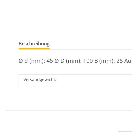
Beschreibung
Ø d (mm): 45 Ø D (mm): 100 B (mm): 25 Au
Versandgewicht:
Produkteigenschaft
Wert