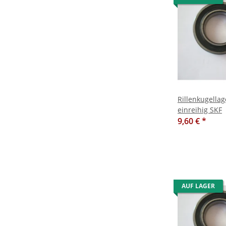
Rillenkugella
einreihig SKF
9,60 €
*
AUF LAGER