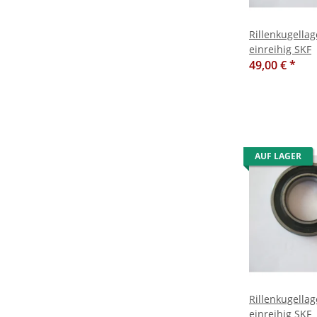
Rillenkugella
einreihig SKF
49,00 €
*
AUF LAGER
Rillenkugella
einreihig SKF