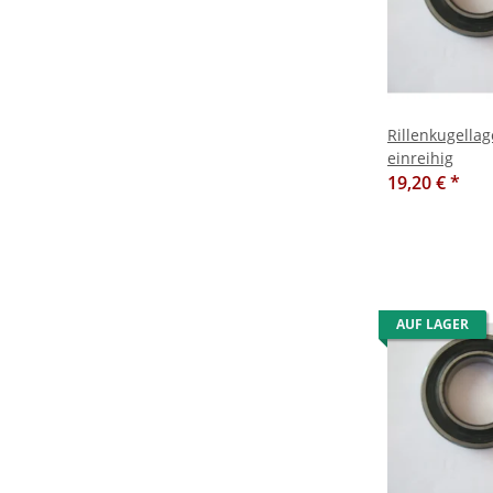
Rillenkugella
einreihig
19,20 €
*
AUF LAGER