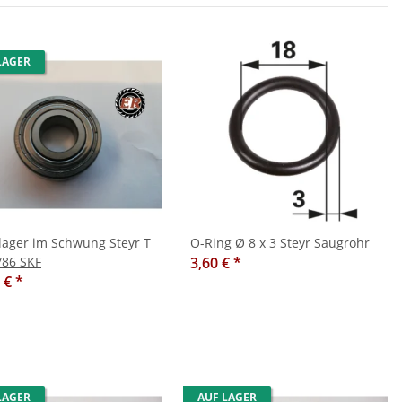
LAGER
lager im Schwung Steyr T
O-Ring Ø 8 x 3 Steyr Saugrohr
/86 SKF
3,60 €
*
0 €
*
LAGER
AUF LAGER