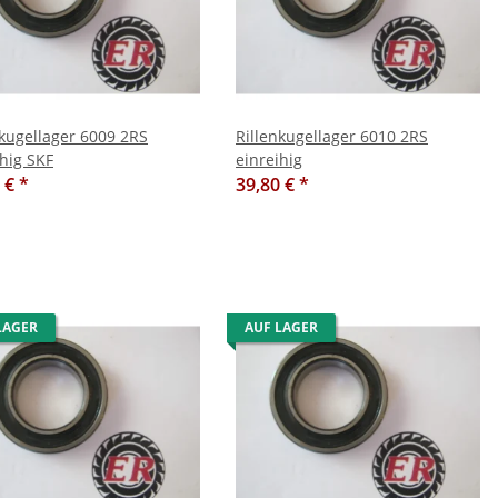
nkugellager 6009 2RS
Rillenkugellager 6010 2RS
ihig SKF
einreihig
0 €
*
39,80 €
*
LAGER
AUF LAGER