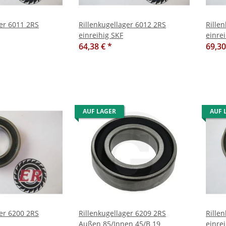
ger 6011 2RS
Rillenkugellager 6012 2RS
Rille
einreihig SKF
einre
64,38 €
*
69,3
AUF LAGER
AUF 
ger 6200 2RS
Rillenkugellager 6209 2RS
Rille
Außen 85/Innen 45/B 19
einre