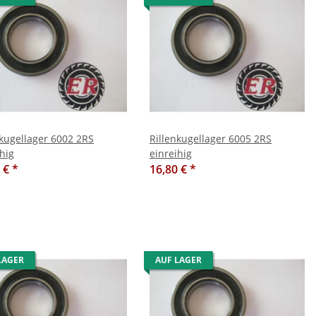
nkugellager 6002 2RS
Rillenkugellager 6005 2RS
hig
einreihig
0 €
*
16,80 €
*
LAGER
AUF LAGER