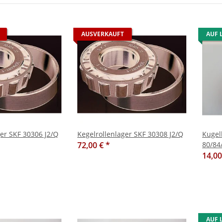
AUSVERKAUFT
AUF 
ger SKF 30306 J2/Q
Kegelrollenlager SKF 30308 J2/Q
Kugel
72,00 €
*
80/84
14,0
AUF 