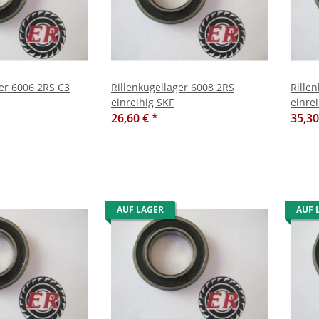
ger 6006 2RS C3
Rillenkugellager 6008 2RS
Rille
einreihig SKF
einre
26,60 €
*
35,3
AUF LAGER
AUF 