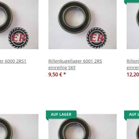
ger 6000 2RS1
Rillenkugellager 6001 2RS
Rille
einreihig SKF
einrei
9,50 €
*
12,2
AUF LAGER
AUF 