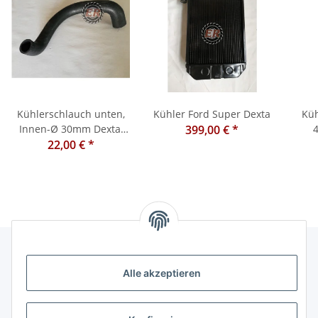
Kühlerschlauch unten,
Kühler Ford Super Dexta
Küh
Innen-Ø 30mm Dexta,
399,00 €
*
Super Dexta
22,00 €
*
,p
POW
Alle akzeptieren
Informationen