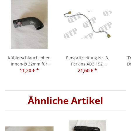
Kühlerschlauch, oben
Einspritzleitung Nr. 3,
T
Innen-Ø 32mm für
Perkins AD3.152,
D
Dexta, Super Dexta A
11,20 €
*
Ferguson 135, 148, 240,
21,60 €
*
3.152, AD 3.152
250
Ähnliche Artikel