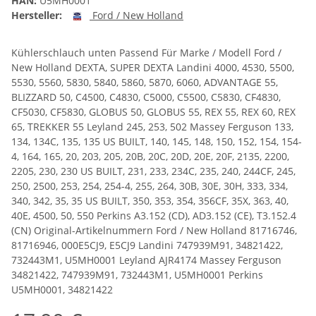
HAN:
U5MH0001
Hersteller:
Ford / New Holland
Kühlerschlauch unten Passend Für Marke / Modell Ford /
New Holland DEXTA, SUPER DEXTA Landini 4000, 4530, 5500,
5530, 5560, 5830, 5840, 5860, 5870, 6060, ADVANTAGE 55,
BLIZZARD 50, C4500, C4830, C5000, C5500, C5830, CF4830,
CF5030, CF5830, GLOBUS 50, GLOBUS 55, REX 55, REX 60, REX
65, TREKKER 55 Leyland 245, 253, 502 Massey Ferguson 133,
134, 134C, 135, 135 US BUILT, 140, 145, 148, 150, 152, 154, 154-
4, 164, 165, 20, 203, 205, 20B, 20C, 20D, 20E, 20F, 2135, 2200,
2205, 230, 230 US BUILT, 231, 233, 234C, 235, 240, 244CF, 245,
250, 2500, 253, 254, 254-4, 255, 264, 30B, 30E, 30H, 333, 334,
340, 342, 35, 35 US BUILT, 350, 353, 354, 356CF, 35X, 363, 40,
40E, 4500, 50, 550 Perkins A3.152 (CD), AD3.152 (CE), T3.152.4
(CN) Original-Artikelnummern Ford / New Holland 81716746,
81716946, 000E5CJ9, E5CJ9 Landini 747939M91, 34821422,
732443M1, U5MH0001 Leyland AJR4174 Massey Ferguson
34821422, 747939M91, 732443M1, U5MH0001 Perkins
U5MH0001, 34821422