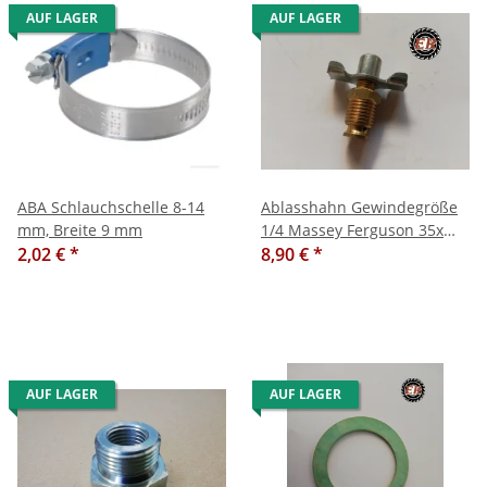
AUF LAGER
AUF LAGER
ABA Schlauchschelle 8-14
Ablasshahn Gewindegröße
mm, Breite 9 mm
1/4 Massey Ferguson 35x
2,02 €
*
135 etc.Ford John Deere
8,90 €
*
AUF LAGER
AUF LAGER