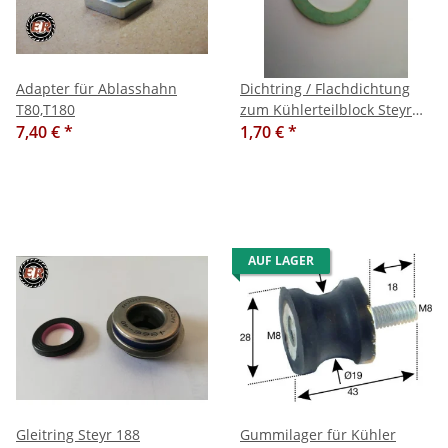
Adapter für Ablasshahn
Dichtring / Flachdichtung
T80,T180
zum Kühlerteilblock Steyr
7,40 €
*
185 / 280, 44x32x2mm
1,70 €
*
AUF LAGER
Gleitring Steyr 188
Gummilager für Kühler