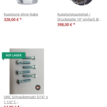
Kupplung ohne Nabe
Kupplungsautomat /
328,00 €
*
Druckplatte 10" einfach Ø
254mm, MF/Case
398,00 €
*
AUF LAGER
UNC Schraubensatz 5/16" x
1 1/2" f.
Kupplungsdruckplatte MF