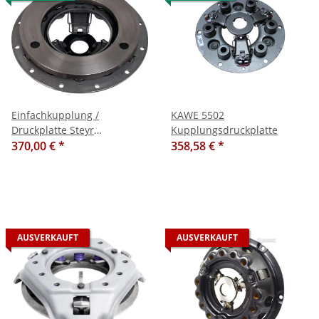
Einfachkupplung /
KAWE 5502
Druckplatte Steyr
Kupplungsdruckplatte
370,00 €
*
188/Plus30/430 Kp:450
358,58 €
*
AUSVERKAUFT
AUSVERKAUFT