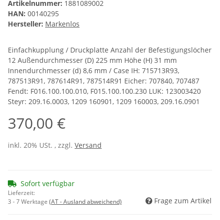
Artikelnummer:
1881089002
HAN:
00140295
Hersteller:
Markenlos
Einfachkupplung / Druckplatte Anzahl der Befestigungslöcher
12 Außendurchmesser (D) 225 mm Höhe (H) 31 mm
Innendurchmesser (d) 8,6 mm / Case IH: 715713R93,
787513R91, 787614R91, 787514R91 Eicher: 707840, 707487
Fendt: F016.100.100.010, F015.100.100.230 LUK: 123003420
Steyr: 209.16.0003, 1209 160901, 1209 160003, 209.16.0901
370,00 €
inkl. 20% USt. , zzgl.
Versand
Sofort verfügbar
Lieferzeit:
Frage zum Artikel
3 - 7 Werktage
(AT - Ausland abweichend)