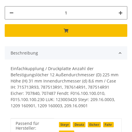
Beschreibung
Einfachkupplung / Druckplatte Anzahl der
Befestigungslöcher 12 Außendurchmesser (D) 225 mm
Höhe (H) 31 mm Innendurchmesser (d) 8,6 mm / Case
IH: 715713R93, 787513R91, 787614R91, 787514R91
Eicher: 707840, 707487 Fendt: F016.100.100.010,
F015.100.100.230 LUK: 123003420 Steyr: 209.16.0003,
1209 160901, 1209 160003, 209.16.0901
Passend für
Produkteigenschaft
Wert
Steyr
Deutz
Eicher
Fahr
Hersteller: