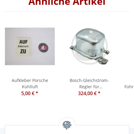
Ähnliche Artikel
Aufkleber Porsche
Bosch-Gleichstrom-
Kühlluft
Regler für
Führ
5,00 €
*
Lichtmaschine
324,00 €
*