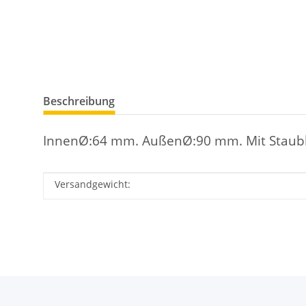
Beschreibung
InnenØ:64 mm. AußenØ:90 mm. Mit Staubl
Versandgewicht:
Produkteigenschaft
Wert