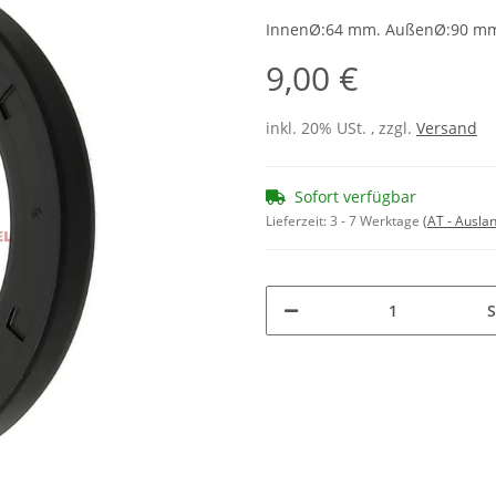
InnenØ:64 mm. AußenØ:90 mm.
9,00 €
inkl. 20% USt. , zzgl.
Versand
Sofort verfügbar
Lieferzeit:
3 - 7 Werktage
(AT - Ausla
S