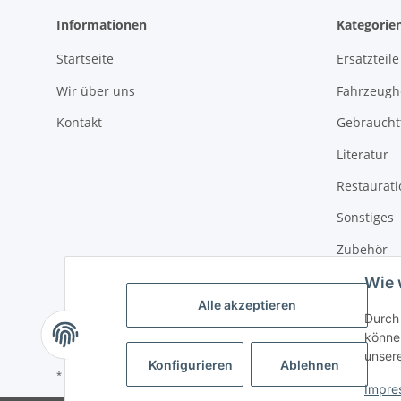
Informationen
Kategorie
Startseite
Ersatzteile
Wir über uns
Fahrzeughe
Kontakt
Gebrauchtt
Literatur
Restaurat
Sonstiges
Zubehör
Wie 
Alle akzeptieren
Durch 
können
unser
Konfigurieren
Ablehnen
* Alle Preise inkl. gesetzlicher USt., zzgl.
Versand
Impre