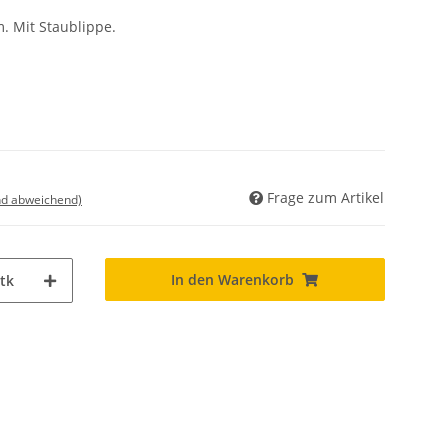
 Mit Staublippe.
Frage zum Artikel
nd abweichend)
In den Warenkorb
tk