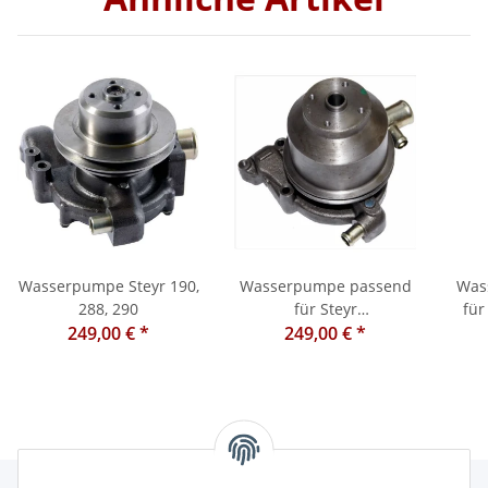
Wasserpumpe Steyr 190,
Wasserpumpe passend
Was
288, 290
für Steyr
für
249,00 €
*
8045/8055/8060/8065/8070/8075/8
249,00 €
*
Ma