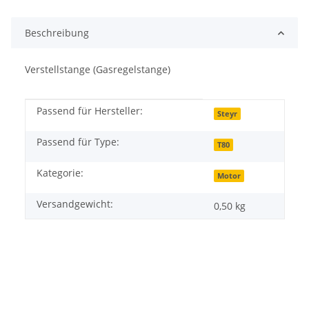
Beschreibung
Verstellstange (Gasregelstange)
Passend für Hersteller:
Produkteigenschaft
Wert
Steyr
Passend für Type:
T80
Kategorie:
Motor
Versandgewicht:
0,50 kg