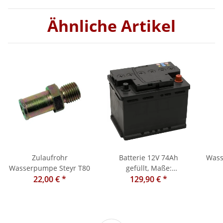
Ähnliche Artikel
lechtopf
Zulaufrohr
Batterie 12V 74Ah
Wass
Wasserpumpe Steyr T80
gefüllt, Maße:
22,00 €
*
278x175x190, Steyr T80
129,90 €
*
Z
280
T84 T86
80,84