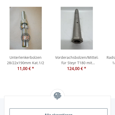
Unterlenkerbolzen
Vorderachsbolzen/Mittelachsbolz
Rads
28/22x190mm Kat.1/2
für Steyr T180 mit
1
11,00 €
*
124,00 €
Sechskant
*
Ferg
Alle akzeptieren