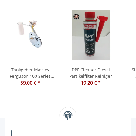
Tankgeber Massey
DPF Cleaner Diesel
S
Ferguson 100 Series
Partikelfilter Reiniger
59,00 €
altes Modell 133,135,140
*
19,20 €
*