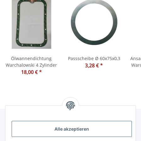
chtung
Ölwannendichtung
Passscheibe Ø 60x75x0,3
Ansa
Warchalowski 4 Zylinder
3,28 €
*
Warc
18,00 €
*
Alle akzeptieren
Informationen