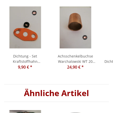
Dichtung - Set
Achsschenkelbuchse
Kraftstoffhahn
Warchalowski WT 20
Dich
Warchalowski Wt 20 2-
9,90 €
*
Vorderachse 30x34x35
24,90 €
*
WT
teilig
Ähnliche Artikel