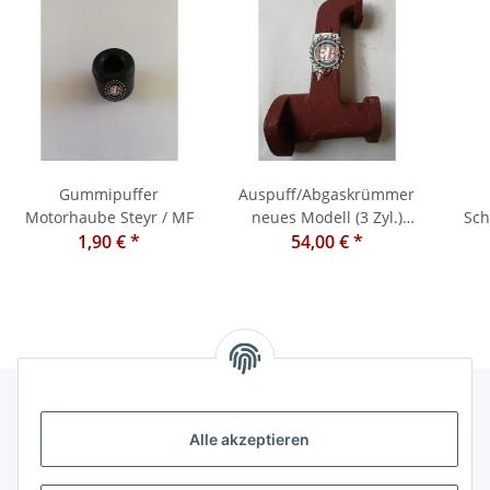
Gummipuffer
Auspuff/Abgaskrümmer
Motorhaube Steyr / MF
neues Modell (3 Zyl.)
Sch
1,90 €
*
Ferguson 133, 135, 140,
54,00 €
*
145, 148, etc. AD3.152
Alle akzeptieren
Informationen