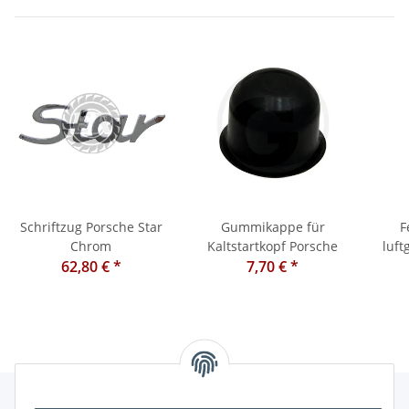
Schriftzug Porsche Star
Gummikappe für
F
Chrom
Kaltstartkopf Porsche
luft
62,80 €
*
7,70 €
*
A