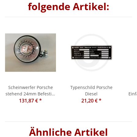
folgende Artikel:
Scheinwerfer Porsche
Typenschild Porsche
stehend 24mm Befestig.
Diesel
Ein
130mm Lichtaus.
131,87 €
*
21,20 €
*
Ähnliche Artikel