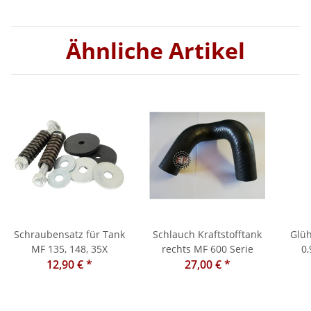
Ähnliche Artikel
Schraubensatz für Tank
Schlauch Kraftstofftank
Glüh
MF 135, 148, 35X
rechts MF 600 Serie
0,
12,90 €
*
27,00 €
*