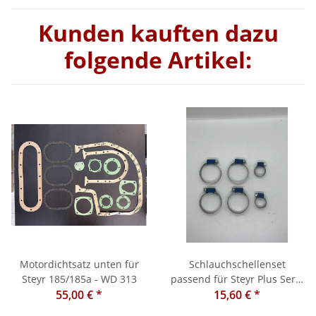
Kunden kauften dazu
folgende Artikel:
Motordichtsatz unten für
Schlauchschellenset
Steyr 185/185a - WD 313
passend für Steyr Plus Serie
55,00 €
*
15,60 €
30 / 430
*