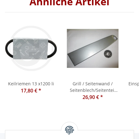
Ähnliche Artikel
kit
Keilriemen 13 x1200 li
Grill / Seitenwand /
Eins
17,80 €
*
Seitenblech/Seitenteil
links Maße: 14", MF 135,
26,90 €
*
140 etc.