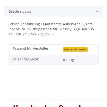
Beschreibung
Lenksäulenführung / Manschette AußenØ ca. 6,3 cm
InnenØ ca. 2,2 cm passend für: Massey Ferguson 135,
148 230, 240, 245, 250, 253 35
Passend für Hersteller:
Produkteigenschaft
Wert
Massey Ferguson
Versandgewicht:
0,10 kg