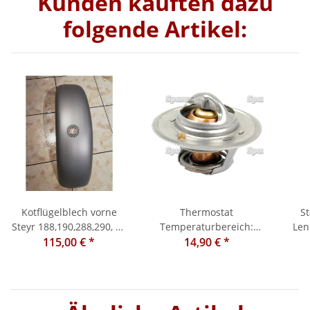
Kunden kauften dazu
folgende Artikel:
Kotflügelblech vorne
Thermostat
S
Steyr 188,190,288,290, 16
Temperaturbereich:
Len
115,00 €
Zoll
*
+82°C- +87°C, AØ 54mm,
14,90 €
*
Gesamthöhe: 40mm, MF
135, 35, 35X John Deere