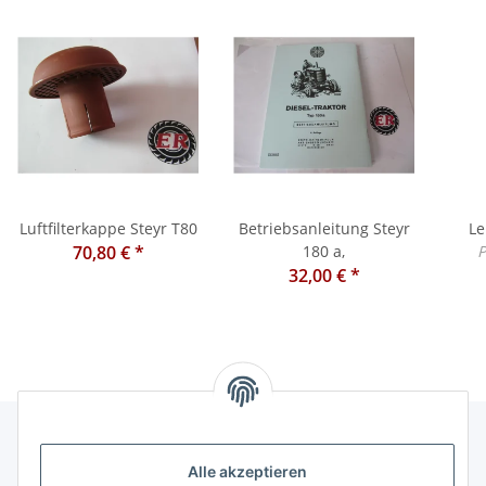
Luftfilterkappe Steyr T80
Betriebsanleitung Steyr
Le
70,80 €
*
180 a,
P
32,00 €
*
Alle akzeptieren
Informationen