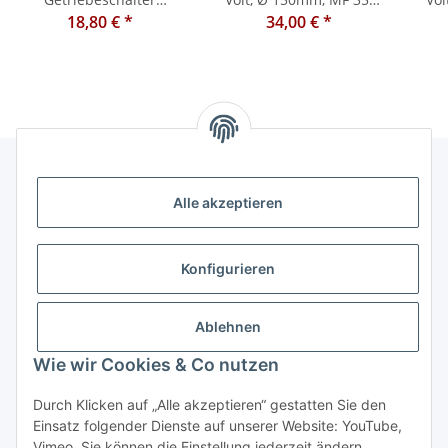
Ferguson 100 200 300
18,80 €
*
34,00 €
65, 765
*
pa
500 600 3600 6100 8100
Fer
2700 2600 3100 1000
3000
Alle akzeptieren
Informationen
Kategorien
Konfigurieren
Shopinfos
Ablehnen
Wie wir Cookies & Co nutzen
Gesetzliche Informationen
Durch Klicken auf „Alle akzeptieren“ gestatten Sie den
Einsatz folgender Dienste auf unserer Website: YouTube,
Vimeo. Sie können die Einstellung jederzeit ändern