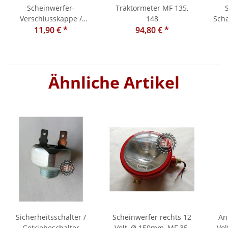
Scheinwerfer-
Traktormeter MF 135,
Verschlusskappe /
148
Scha
Scheinwerfergehäuse
11,90 €
*
94,80 €
*
rechts MF 135, 148 etc.
Ähnliche Artikel
Sicherheitsschalter /
Scheinwerfer rechts 12
An
Getriebeschalter
Volt, Ø 150mm, MF 35,
Vol