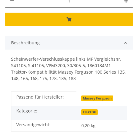
Beschreibung
Scheinwerfer-Verschlusskappe links MF Vergleichsnr.
S41105, S.41105, VPM3200, 30/305-5, 1860184M1
Traktor-Kompatibilität Massey Ferguson 100 Series 135,
148, 165, 168, 175, 178, 185, 188
Passend für Hersteller:
Produkteigenschaft
Wert
Massey Ferguson
Kategorie:
Elektrik
Versandgewicht:
0,20 kg