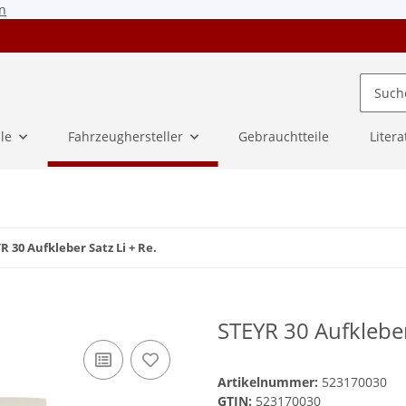
n
ile
Fahrzeughersteller
Gebrauchtteile
Litera
R 30 Aufkleber Satz Li + Re.
STEYR 30 Aufkleber 
Artikelnummer:
523170030
GTIN:
523170030