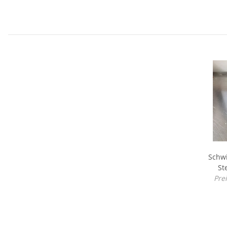
Schwi
St
Pre