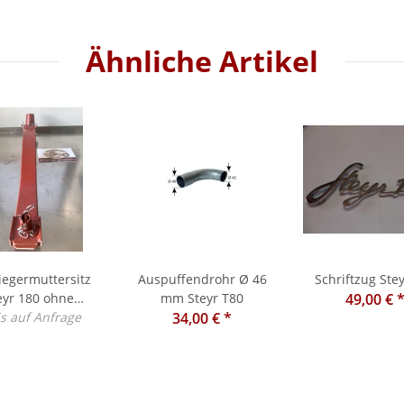
Ähnliche Artikel
egermuttersitz
Auspuffendrohr Ø 46
Schriftzug Ste
eyr 180 ohne
mm Steyr T80
49,00 €
is auf Anfrage
Hydraulik
34,00 €
*