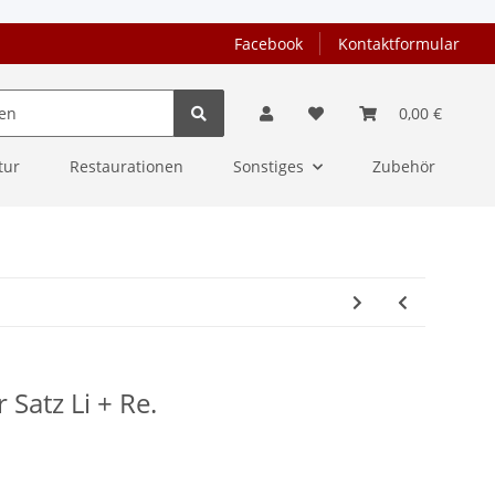
Facebook
Kontaktformular
0,00 €
tur
Restaurationen
Sonstiges
Zubehör
Satz Li + Re.