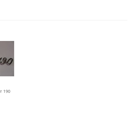
yr 190
*