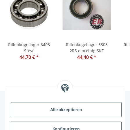
Rillenkugellager 6403
Rillenkugellager 6308
Ril
Steyr
2RS einreihig SKF
44,70 €
*
44,40 €
*
Alle akzeptieren
Informationen
Kategorien
Konfigurieren