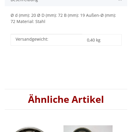
Ø d (mm): 20 Ø D (mm): 72 B (mm): 19 Außen-Ø (mm):
72 Material: Stahl
Versandgewicht:
Produkteigenschaft
Wert
0,40 kg
Ähnliche Artikel