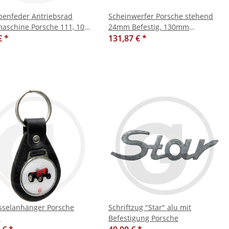
benfeder Antriebsrad
Scheinwerfer Porsche stehend
maschine Porsche 111, 108,
24mm Befestig. 130mm
€
*
Lichtaus.
131,87 €
*
sselanhänger Porsche
Schriftzug "Star" alu mit
l
Befestigung Porsche