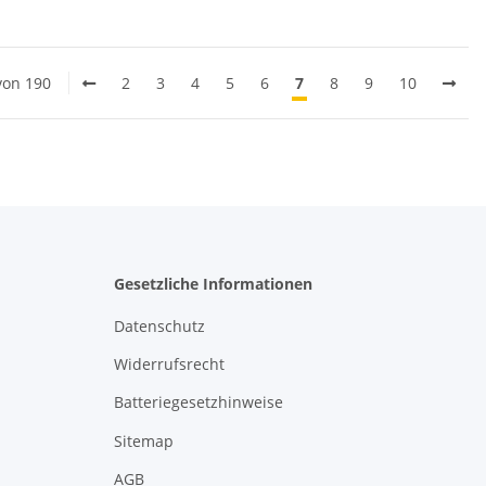
 von 190
2
3
4
5
6
7
8
9
10
Gesetzliche Informationen
Datenschutz
Widerrufsrecht
Batteriegesetzhinweise
Sitemap
AGB