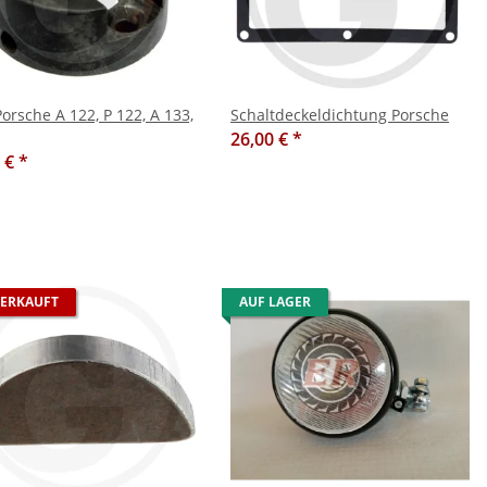
 122, P 122, A 133,
Schaltdeckeldichtung Porsche
26,00 €
*
0 €
*
ERKAUFT
AUF LAGER