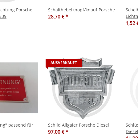
ichtung Porsche
Schalthebelknopf/knauf Porsche
Schei
 339
28,70 €
*
Licht
109
1,52 
AUSVERKAUFT
ng" passend für
Schild Allgaier Porsche Diesel
Schlü
97,00 €
*
Diese