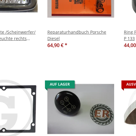
hte /Scheinwerfer/
Reparaturhandbuch Porsche
Ring Porsche A
uchte rechts
Diesel
P 133
aier A111 mit
64,90 €
*
44,0
AUF LAGER
AUSV