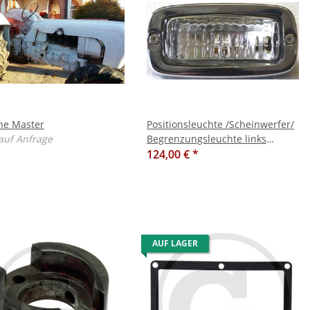
he Master
Positionsleuchte /Scheinwerfer/
 auf Anfrage
Begrenzungsleuchte links
Porsche / Allgaier A111 mit
124,00 €
*
Chromring
AUF LAGER