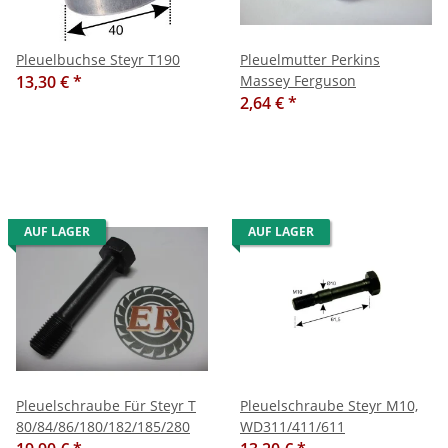
Pleuelbuchse Steyr T190
Pleuelmutter Perkins
13,30 €
*
Massey Ferguson
2,64 €
*
AUF LAGER
AUF LAGER
Pleuelschraube Für Steyr T
Pleuelschraube Steyr M10,
80/84/86/180/182/185/280
WD311/411/611