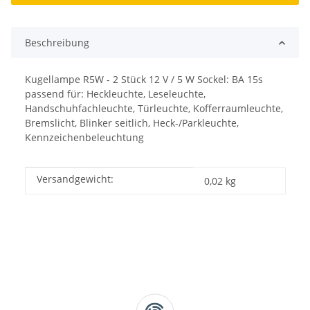
Beschreibung
Kugellampe R5W - 2 Stück 12 V / 5 W Sockel: BA 15s
passend für: Heckleuchte, Leseleuchte,
Handschuhfachleuchte, Türleuchte, Kofferraumleuchte,
Bremslicht, Blinker seitlich, Heck-/Parkleuchte,
Kennzeichenbeleuchtung
Versandgewicht:
Produkteigenschaft
Wert
0,02 kg