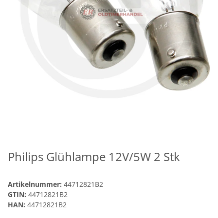
Philips Glühlampe 12V/5W 2 Stk
Artikelnummer:
44712821B2
GTIN:
44712821B2
HAN:
44712821B2