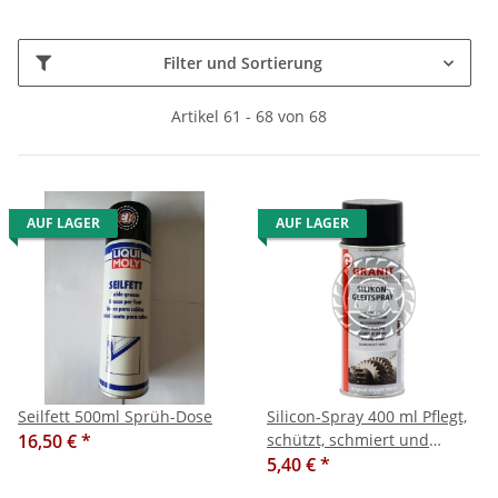
Filter und Sortierung
Artikel 61 - 68 von 68
AUF LAGER
AUF LAGER
Seilfett 500ml Sprüh-Dose
Silicon-Spray 400 ml Pflegt,
16,50 €
*
schützt, schmiert und
isoliert ohne zu fetten.
5,40 €
*