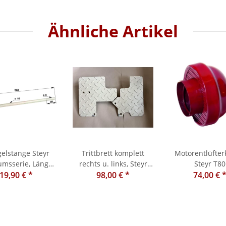
Ähnliche Artikel
gelstange Steyr
Trittbrett komplett
Motorentlüfte
umsserie, Länge:
rechts u. links, Steyr
Steyr T80
19,90 €
282 mm
*
T80 / 84 / 86
98,00 €
*
Entlüftungsfil
74,00 €
Öldeckel