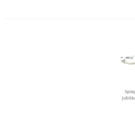
Spie
Jubilä