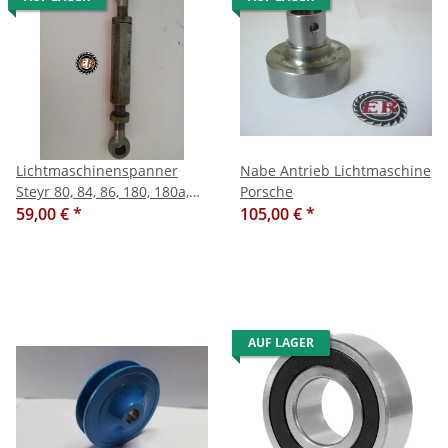
Lichtmaschinenspanner
Nabe Antrieb Lichtmaschine
Steyr 80, 84, 86, 180, 180a,
Porsche
182
59,00 €
*
105,00 €
*
AUF LAGER