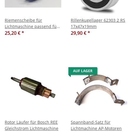
Riemenscheibe für
Rillenkugellager 62303 2 RS
Lichtmaschine passend für
17x47x19mm
Ford 1000 Serie
25,20 €
*
29,90 €
*
AUF LAGER
Rotor Läufer für Bosch REE
Spannband-Satz für
Gleichstrom Lichtmaschine
Lichtmachine AP-Motoren