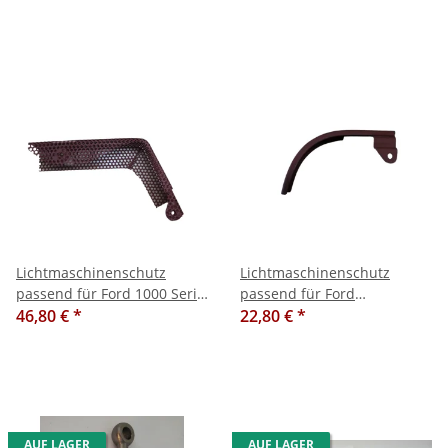
Lichtmaschinenschutz
Lichtmaschinenschutz
passend für Ford 1000 Serie
passend für Ford
und 600 Serie
46,80 €
*
Major/Power Major und
22,80 €
*
Super Major
AUF LAGER
AUF LAGER