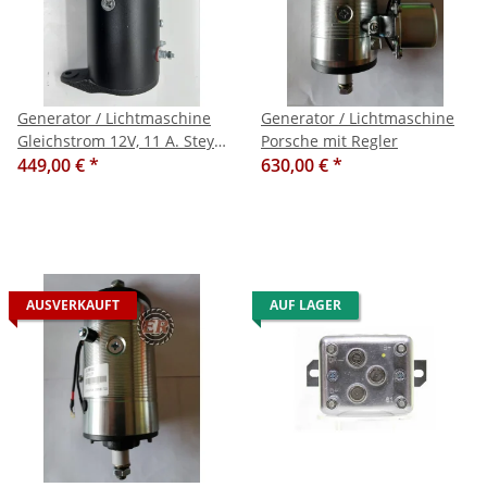
Generator / Lichtmaschine
Generator / Lichtmaschine
Gleichstrom 12V, 11 A. Steyr
Porsche mit Regler
T80 84 86 180 182
449,00 €
*
630,00 €
*
AUSVERKAUFT
AUF LAGER