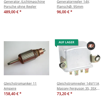
Generator /Lichtmaschine
Generatorregler 14V,
Porsche ohne Regler
FlanschØ: 95mm
489,00 €
*
96,00 €
*
AUF LAGER
Gleichstromanker 11
Gleichstromregler 14V/11A
Ampere
Massey Ferguson 35, 35X,
158,40 €
*
135 etc.
73,20 €
*