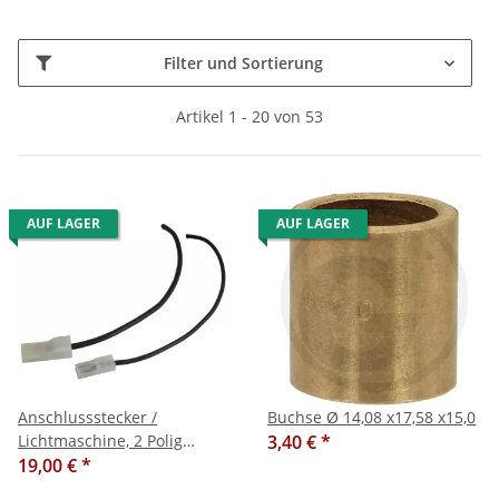
Filter und Sortierung
Artikel 1 - 20 von 53
AUF LAGER
AUF LAGER
Anschlussstecker /
Buchse Ø 14,08 x17,58 x15,0
Lichtmaschine, 2 Polig
3,40 €
*
passend für
19,00 €
*
Steyr,8055,8060,8065,8070,8075,8080,8085,8090,8095