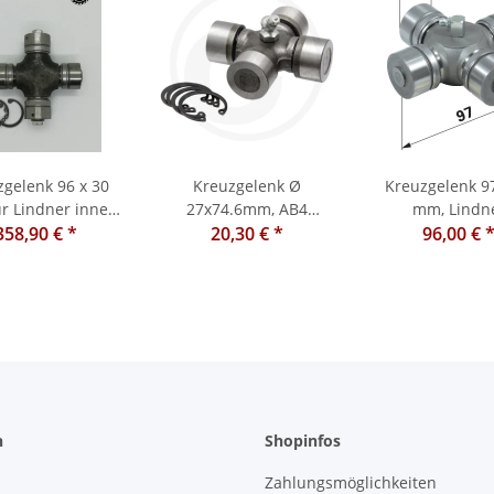
zgelenk 96 x 30
Kreuzgelenk Ø
Kreuzgelenk 97
r Lindner innen
27x74.6mm, AB4
mm, Lindn
358,90 €
gesichert
*
20,30 €
Weasler
*
96,00 €
n
Shopinfos
Zahlungsmöglichkeiten