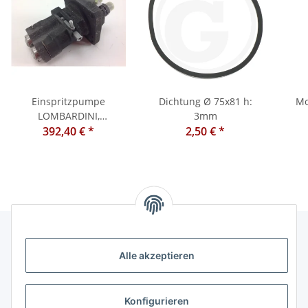
Einspritzpumpe
Dichtung Ø 75x81 h:
Mo
LOMBARDINI,
3mm
LDA672,LDA832 904 914
392,40 €
*
2,50 €
*
5LD675-2 6590.034
Alle akzeptieren
Informationen
Kategorien
Konfigurieren