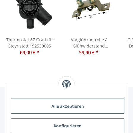
Thermostat 87 Grad für
Vorglühkontrolle /
Gl
Steyr statt 192530005
Glühwiderstand
Dr
69,00 €
*
T80/T84/T86/T180/T185/T280
59,90 €
*
Glüh-
84 / 
Alle akzeptieren
Informationen
Kategorien
Konfigurieren