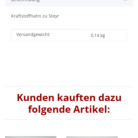
Kraftstoffhahn zu Steyr
Versandgewicht:
Produkteigenschaft
Wert
0,14 kg
Kunden kauften dazu
folgende Artikel: