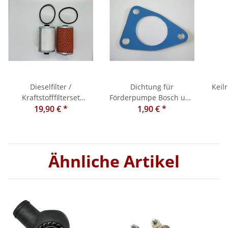
Dieselfilter /
Dichtung für
Keil
Kraftstofffilterset
Förderpumpe Bosch und
Doppelfilteranlage Steyr
19,90 €
*
Friedmann-Maier
1,90 €
*
T188/190/288/290/182/185/280a
Ähnliche Artikel