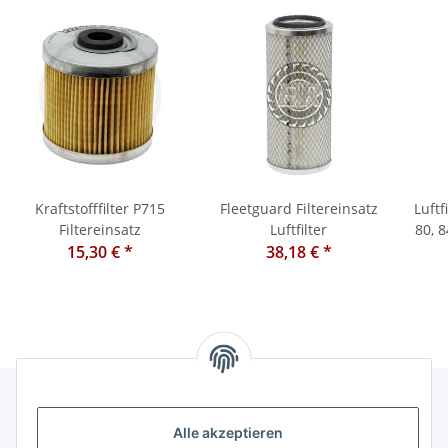
Kraftstofffilter P715
Fleetguard Filtereinsatz
Luftf
Filtereinsatz
Luftfilter
80, 84, 86 Ø
15,30 €
*
38,18 €
*
Alle akzeptieren
Informationen