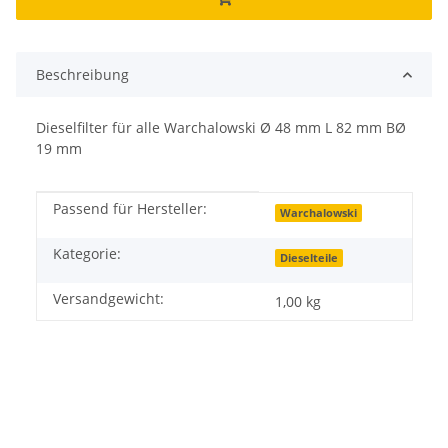
Beschreibung
Dieselfilter für alle Warchalowski Ø 48 mm L 82 mm BØ
19 mm
Passend für Hersteller:
Produkteigenschaft
Wert
Warchalowski
Kategorie:
Dieselteile
Versandgewicht:
1,00 kg