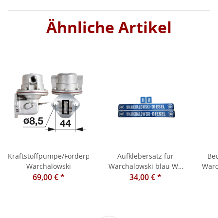
Ähnliche Artikel
Kraftstoffpumpe/Förderpumpe
Aufklebersatz für
Be
Warchalowski
Warchalowski blau WT
Warc
69,00 €
*
34,00 €
30
*