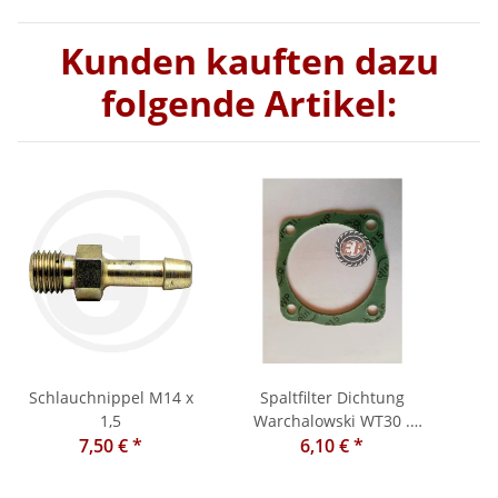
Kunden kauften dazu
folgende Artikel:
Schlauchnippel M14 x
Spaltfilter Dichtung
1,5
Warchalowski WT30 .
7,50 €
*
Steyr T 80.84.86.180.182
6,10 €
*
WT20
(