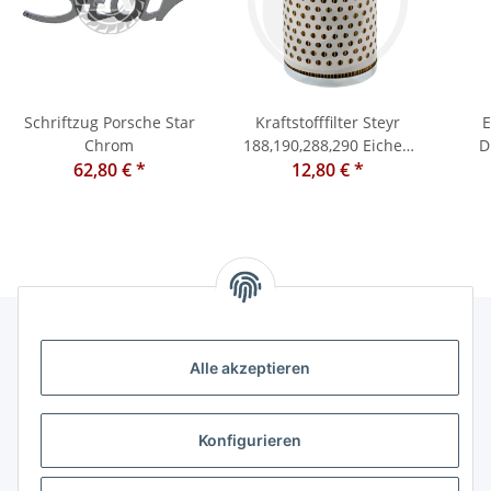
Schriftzug Porsche Star
Kraftstofffilter Steyr
E
Chrom
188,190,288,290 Eicher,
D
62,80 €
*
12,80 €
Porsche
*
Pors
L30
Alle akzeptieren
Informationen
Kategorien
Konfigurieren