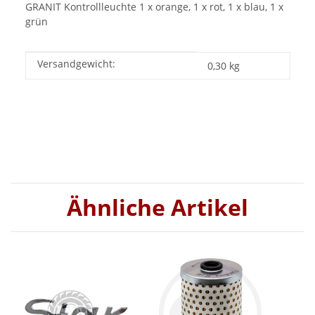
GRANIT Kontrollleuchte 1 x orange, 1 x rot, 1 x blau, 1 x
grün
Versandgewicht:
Produkteigenschaft
Wert
0,30 kg
Ähnliche Artikel