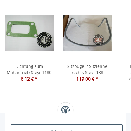
Dichtung zum
Sitzbügel / Sitzlehne
Mähantrieb Steyr T180
rechts Steyr 188
6,12 €
*
119,00 €
*
P