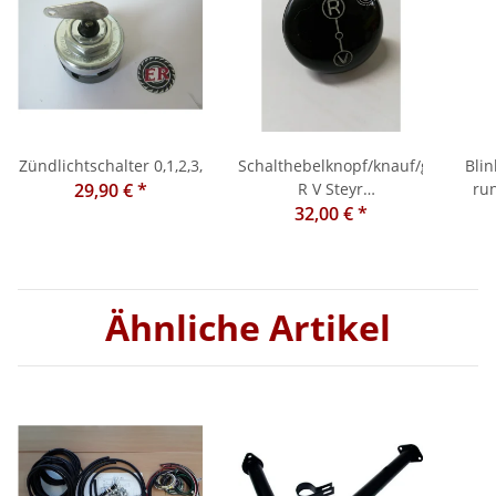
Zündlichtschalter 0,1,2,3,
Schalthebelknopf/knauf/griff
Blin
29,90 €
*
R V Steyr
run
188,190,288,290
32,00 €
*
T80 /
Ähnliche Artikel