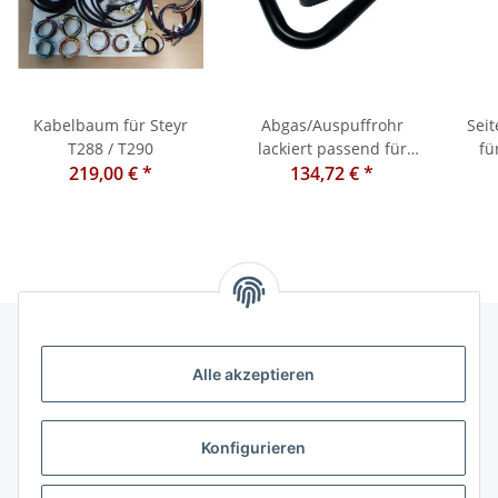
Kabelbaum für Steyr
Abgas/Auspuffrohr
Seit
T288 / T290
lackiert passend für
fü
219,00 €
*
134,72 €
Steyr 188
*
Alle akzeptieren
Informationen
Kategorien
Konfigurieren