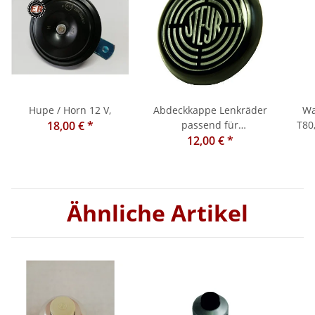
chse
Hupe / Horn 12 V,
Abdeckkappe Lenkräder
Wa
18,00 €
*
passend für
T80
80/84/180/180a/182a/185/188/190
12,00 €
*
Ähnliche Artikel