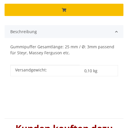
Beschreibung
Gummipuffer Gesamtlänge: 25 mm / Ø: 3mm passend
für Steyr, Massey Ferguson etc.
Versandgewicht:
Produkteigenschaft
Wert
0,10 kg