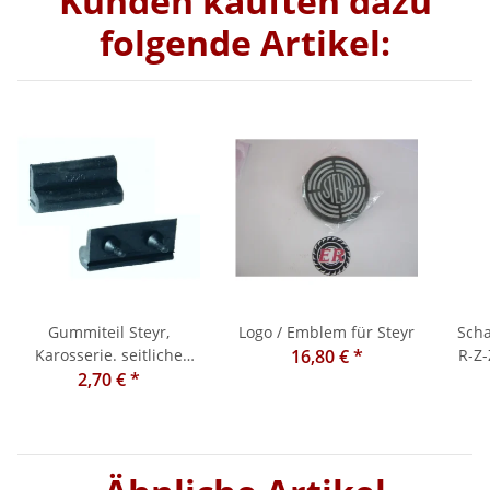
Kunden kauften dazu
folgende Artikel:
Gummiteil Steyr,
Logo / Emblem für Steyr
Scha
Karosserie. seitliche
16,80 €
*
R-Z-
Motorabdeckung Steyr
2,70 €
*
30 Plus