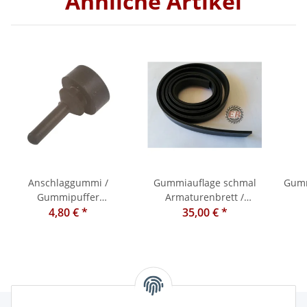
Ähnliche Artikel
mi/Puffer
Anschlaggummi /
Gummiauflage schmal
Gumm
Gummipuffer
Armaturenbrett /
Motorhaube Steyr /
4,80 €
*
Motorhaube
35,00 €
*
Moto
Ferguson / Case IH /
Warchalowski
Ford / New Holland