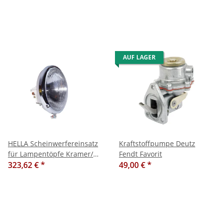
AUF LAGER
HELLA Scheinwerfereinsatz
Kraftstoffpumpe Deutz
für Lampentöpfe Kramer/
Fendt Favorit
Güldner/ MAN/ Eicher/
323,62 €
*
49,00 €
*
Fendt