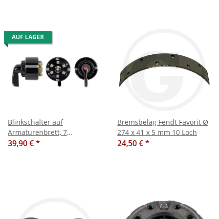
AUF LAGER
Blinkschalter auf
Bremsbelag Fendt Favorit Ø
Armaturenbrett, 7
274 x 41 x 5 mm 10 Loch
Schraubnaschlüsse mit
39,90 €
*
24,50 €
*
Kontrollleuchte