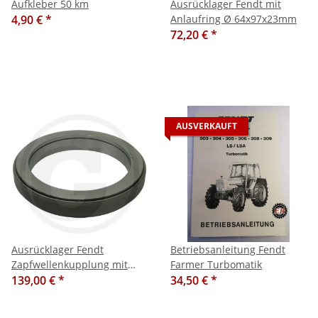
Aufkleber 50 km
Ausrücklager Fendt mit
4,90 €
*
Anlaufring Ø 64x97x23mm
72,20 €
*
AUSVERKAUFT
Ausrücklager Fendt
Betriebsanleitung Fendt
Zapfwellenkupplung mit
Farmer Turbomatik
Anlaufring Ø
139,00 €
*
34,50 €
*
106x140x25mm