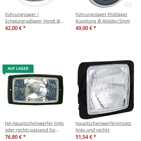
Führungslager /
Führungslager Pilotlager
Schwungradlager Fendt Ø
Kupplung Ø 40x68x15mm
20x52x15mm
42,00 €
*
49,00 €
*
AUF LAGER
H4-Hauptscheinwerfer links
Hauptscheinwerfereinsatz
oder rechts,passend für
links und rechts
Fendt / Steyr / Case-IH
76,80 €
*
51,54 €
*