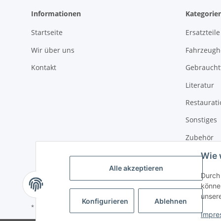
Informationen
Kategorie
Startseite
Ersatzteile
Wir über uns
Fahrzeughe
Kontakt
Gebrauchtt
Literatur
Restaurat
Sonstiges
Zubehör
Wie 
Alle akzeptieren
Durch 
können
unser
Konfigurieren
Ablehnen
* Alle Preise inkl. gesetzlicher USt., zzgl.
Versand
Impre