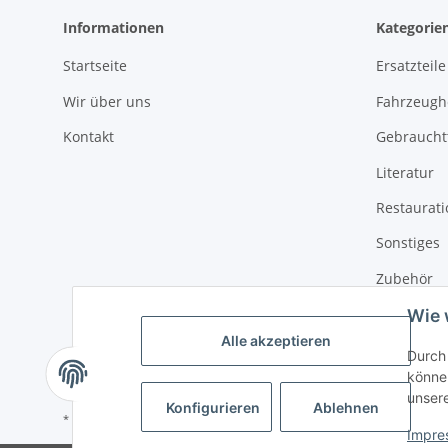
Informationen
Kategorie
Startseite
Ersatzteile
Wir über uns
Fahrzeughe
Kontakt
Gebrauchtt
Literatur
Restaurat
Sonstiges
Zubehör
Wie 
Alle akzeptieren
Durch 
können
unser
Konfigurieren
Ablehnen
* Alle Preise inkl. gesetzlicher USt., zzgl.
Versand
Impre