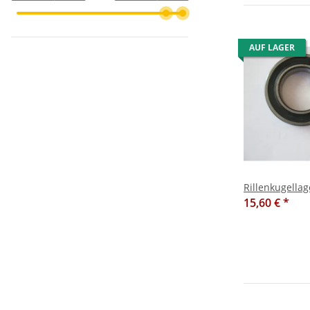
AUF LAGER
Rillenkugella
15,60 €
*