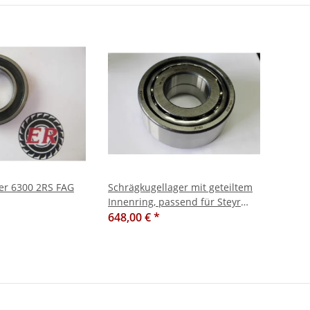
ger 6300 2RS FAG
Schrägkugellager mit geteiltem
Innenring, passend für Steyr
T188
648,00 €
*