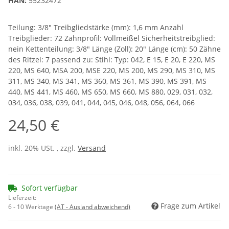
HAN:
55232472
Teilung: 3/8" Treibgliedstärke (mm): 1,6 mm Anzahl
Treibglieder: 72 Zahnprofil: Vollmeißel Sicherheitstreibglied:
nein Kettenteilung: 3/8" Länge (Zoll): 20" Länge (cm): 50 Zähne
des Ritzel: 7 passend zu: Stihl: Typ: 042, E 15, E 20, E 220, MS
220, MS 640, MSA 200, MSE 220, MS 200, MS 290, MS 310, MS
311, MS 340, MS 341, MS 360, MS 361, MS 390, MS 391, MS
440, MS 441, MS 460, MS 650, MS 660, MS 880, 029, 031, 032,
034, 036, 038, 039, 041, 044, 045, 046, 048, 056, 064, 066
24,50 €
inkl. 20% USt. , zzgl.
Versand
Sofort verfügbar
Lieferzeit:
Frage zum Artikel
6 - 10 Werktage
(AT - Ausland abweichend)