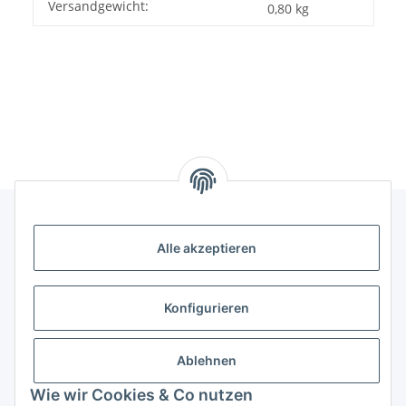
Versandgewicht:
Produkteigenschaft
Wert
0,80 kg
Alle akzeptieren
Informationen
Kategorien
Konfigurieren
Shopinfos
Ablehnen
Wie wir Cookies & Co nutzen
Gesetzliche Informationen