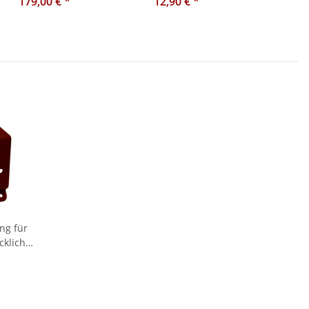
179,00 €
*
T182, T185, T280, T84
12,90 €
*
ng für
klicht
180a
*