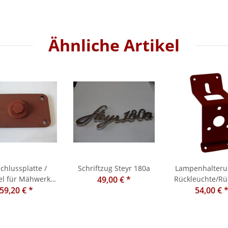
Ähnliche Artikel
chlussplatte /
Schriftzug Steyr 180a
Lampenhalteru
el für Mähwerk
49,00 €
*
Rückleuchte/Rüc
Steyr T180
59,20 €
*
Steyr T80,84,
54,00 €