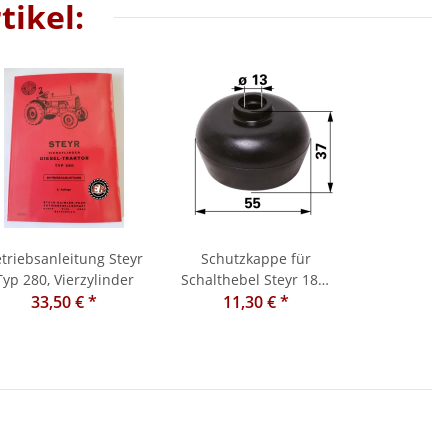
tikel:
triebsanleitung Steyr
Schutzkappe für
Typ 280, Vierzylinder
Schalthebel Steyr 188/
33,50 €
*
190 / 288/ 290
11,30 €
*