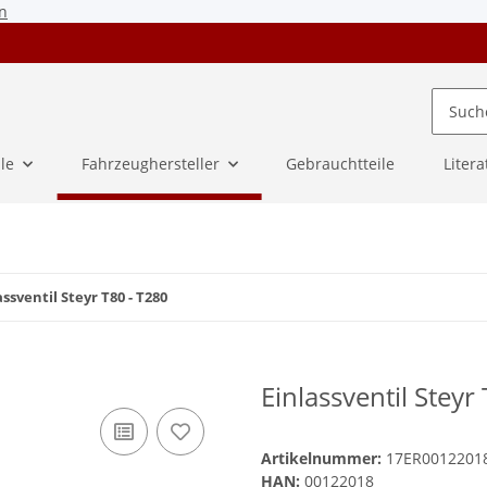
n
ile
Fahrzeughersteller
Gebrauchtteile
Litera
assventil Steyr T80 - T280
Einlassventil Steyr
Artikelnummer:
17ER0012201
HAN:
00122018