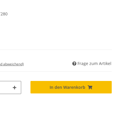
T280
Frage zum Artikel
nd abweichend)
In den Warenkorb