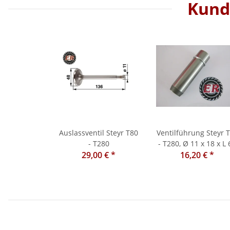
Kunde
Auslassventil Steyr T80
Ventilführung Steyr 
- T280
- T280, Ø 11 x 18 x L 
29,00 €
*
16,20 €
mm
*