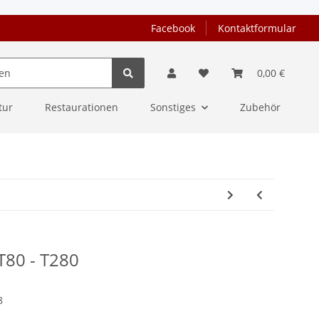
Facebook
Kontaktformular
0,00 €
tur
Restaurationen
Sonstiges
Zubehör
 T80 - T280
8