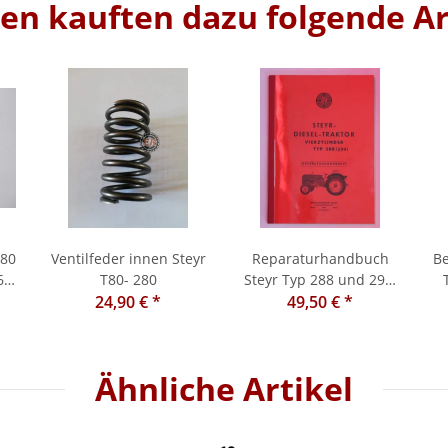
n kauften dazu folgende Ar
T80
Ventilfeder innen Steyr
Reparaturhandbuch
Be
67
T80- 280
Steyr Typ 288 und 290,
24,90 €
*
Vierzylinder
49,50 €
*
Ähnliche Artikel