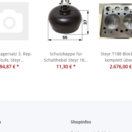
agersatz 3. Rep.
Schutzkappe für
Steyr T188 Bloc
Stufe, Steyr
Schalthebel Steyr 188/
komplett übe
8,290,40,540,548
94,87 €
*
190 / 288/ 290
11,30 €
*
2.676,00 
n
Shopinfos