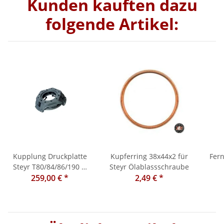
Kunden kauften dazu
folgende Artikel:
Kupplung Druckplatte
Kupferring 38x44x2 für
Fer
Steyr T80/84/86/190 Ø
Steyr Ölablassschraube
280mm, mit 3 Hebel
259,00 €
*
2,49 €
*
T80/