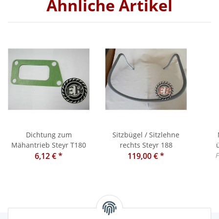
Ähnliche Artikel
Dichtung zum
Sitzbügel / Sitzlehne
Mähantrieb Steyr T180
rechts Steyr 188
6,12 €
*
119,00 €
*
P