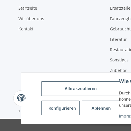
Startseite
Ersatzteile
Wir über uns
Fahrzeughe
Kontakt
Gebrauchtt
Literatur
Restaurat
Sonstiges
Zubehör
Wie 
Alle akzeptieren
Durch 
können
unser
Konfigurieren
Ablehnen
* Alle Preise inkl. gesetzlicher USt., zzgl.
Versand
Impre