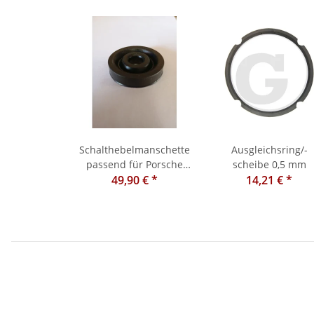
Schalthebelmanschette
Ausgleichsring/-
passend für Porsche
scheibe 0,5 mm
49,90 €
108 / 111
*
14,21 €
*