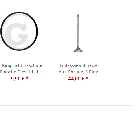
-Ring Lichtmaschine
Einlassventil neue
Porsche Diesel 111,
Ausführung, 3 Ring
9,90 €
108. 109
*
44,00 €
Porsche
*