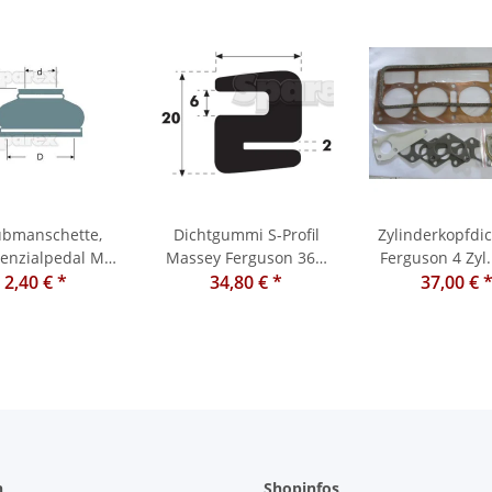
ubmanschette,
Dichtgummi S-Profil
Zylinderkopfdic
renzialpedal MF
Massey Ferguson 362,
Ferguson 4 Zyl. FE 35
,133, 240 etc.
2,40 €
*
New Holland
34,80 €
*
TEA20, TED20 35
37,00 €
n
Shopinfos