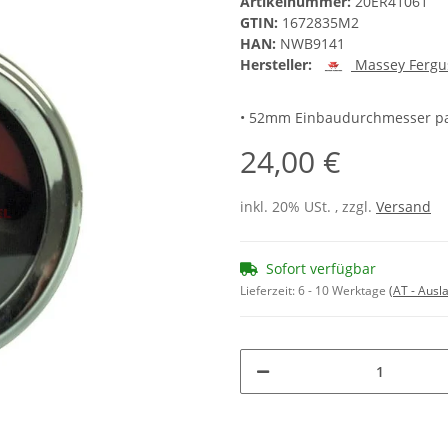
Artikelnummer:
20ER41061
GTIN:
1672835M2
HAN:
NWB9141
Hersteller:
Massey Fergu
• 52mm Einbaudurchmesser pa
24,00 €
inkl. 20% USt. , zzgl.
Versand
Sofort verfügbar
Lieferzeit:
6 - 10 Werktage
(AT - Aus