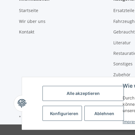
Startseite
Ersatzteile
Wir über uns
Fahrzeughe
Kontakt
Gebrauchtt
Literatur
Restaurat
Sonstiges
Zubehör
Wie 
Alle akzeptieren
Durch 
können
unser
Konfigurieren
Ablehnen
* Alle Preise inkl. gesetzlicher USt., zzgl.
Versand
Impre