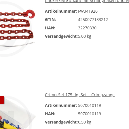
Chokerkette 4-kant mit Schlinghaken und 
Artikelnummer:
FW341920
GTIN:
4250077183212
HAN:
32270330
Versandgewicht:
5,00 kg
Crimp-Set 175 tlg. Set + Crimpzange
Artikelnummer:
5070010119
HAN:
5070010119
Versandgewicht:
0,50 kg